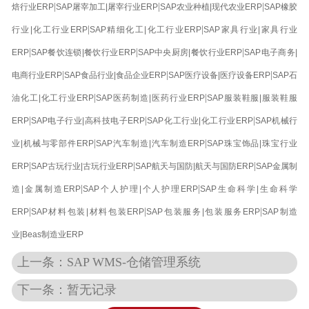
|
|
|
焙行业ERP
SAP屠宰加工|屠宰行业ERP
SAP农业种植|现代农业ERP
SAP橡胶
|
|
行业|化工行业ERP
SAP精细化工|化工行业ERP
SAP家具行业|家具行业
|
|
|
ERP
SAP餐饮连锁|餐饮行业ERP
SAP中央厨房|餐饮行业ERP
SAP电子商务|
|
|
|
电商行业ERP
SAP食品行业|食品企业ERP
SAP医疗设备|医疗设备ERP
SAP石
|
|
油化工|化工行业ERP
SAP医药制造|医药行业ERP
SAP服装鞋服|服装鞋服
|
|
|
ERP
SAP电子行业|高科技电子ERP
SAP化工行业|化工行业ERP
SAP机械行
|
|
业|机械与零部件ERP
SAP汽车制造|汽车制造ERP
SAP珠宝饰品|珠宝行业
|
|
|
ERP
SAP古玩行业|古玩行业ERP
SAP航天与国防|航天与国防ERP
SAP金属制
|
|
造|金属制造ERP
SAP个人护理|个人护理ERP
SAP生命科学|生命科学
|
|
|
ERP
SAP材料包装|材料包装ERP
SAP包装服务|包装服务ERP
SAP制造
业|Beas制造业ERP
上一条：SAP WMS-仓储管理系统
下一条：暂无记录