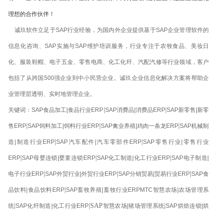
理想的合作伙伴！
诚玖软件立足于SAP行业经验，为国内外企业提供基于SAP企业管理软件的
信息化咨询、SAP实施与SAP维护培训服务，行业专注于农牧食品、美妆日
化、服装鞋帽、电子五金、零售电商、化工化纤、汽配汽修等行业领域，客户
包括了从跨国500强企业到中小民营企业。诚玖企业信息化解决方案将帮助企
业管理层透明、实时地管理企业。
|
|
关键词：SAP食品加工|食品行业ERP
SAP消费品|消费品ERP
SAP新零售|新零
|
|
|
售ERP
SAP饲料加工|饲料行业ERP
SAP禽业养殖|鸡肉一条龙ERP
SAP机械制
|
|
造|制造行业ERP
SAP汽车配件|汽车零部件ERP
SAP零售行业|零售行业
|
|
|
ERP
SAP母婴连锁|婴童连锁ERP
SAP化工制造|化工行业ERP
SAP电子制造|
|
|
|
电子行业ERP
SAP外贸行业|外贸行业ERP
SAP分销贸易|贸易行业ERP
SAP食
|
品饮料|食品饮料ERP
SAP畜牧养殖|畜牧行业ERPMTC智慧农场|农场管理系
|
|SAP
|
统
SAP化纤制造|化工行业ERP
智慧农场|猪场管理系统
SAP烘焙连锁|烘