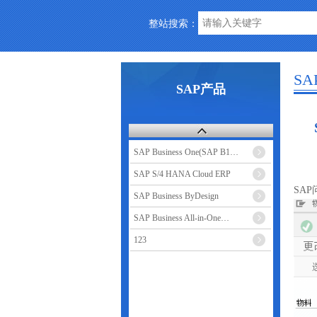
整站搜索：
S
SAP产品
SAP Business One(SAP B1…
SAP S/4 HANA Cloud ERP
SA
SAP Business ByDesign
SAP Business All-in-One…
123