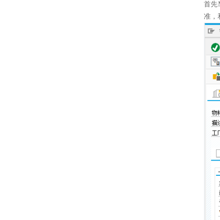
首先
准，